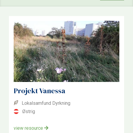
Skole
Lokalsamfund
Nationalt
Topic
Mad
Dyrkning
Miljø
Projekt Vanessa
Lokalsamfund Dyrkning
Country
Østrig
United Kingdom
view resource
Østrig