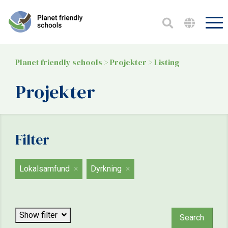
Planet friendly schools
>
Projekter
>
Listing
Projekter
Filter
Lokalsamfund
Dyrkning
Focus
Show filter