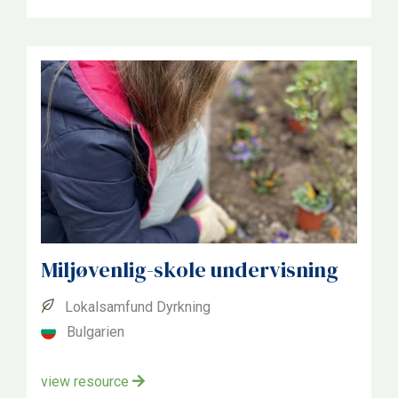
Tjekkiet
Bulgarien
Danmark
Tyskland
Italien
Polen
Slovenien
Miljøvenlig-skole undervisning
Lokalsamfund Dyrkning
Bulgarien
view resource