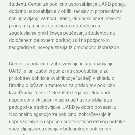
študenti. Center za poklicno usposabljanje UARD ponuja
dodatno usposabljanje v obliki tečajev in pripravništev,
npr. upravljanje varnosti hrane, ekološko kmetijstvo itd.
programi pa so na splošno osredotočeni na
zagotavljanje praktičnega poučevanja študentov na
določenem delovnem področju ali na podporo in
nadgradnjo njihovega znanja iz predhodne izobrazbe.
Center za poklicno izobraževanje in usposabljanje
UARD je lani začel organizirati usposabljanje za
pridobitev poklicne kvalifikacije "učitelj" v skladu z
Uredbo o državnih zahtevah za pridobitev poklicne
kvalifikacije "učitelj". Rezultati tega projekta bodo
neposredno vključeni v učni načrt usposabljanj za
pedagoške strokovnjake. UARD je dobro povezan z
Nacionalno agencijo za poklicno izobraževanje in
usposabljanje in uspešno sodelujeta pri razvoju politike
vseživljenjskega učenja v bolgarskem poklicnem