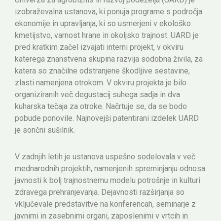
izobraževalna ustanova, ki ponuja programe s področja
ekonomije in upravljanja, ki so usmerjeni v ekološko
kmetijstvo, varnost hrane in okoljsko trajnost. UARD je
pred kratkim začel izvajati interni projekt, v okviru
katerega znanstvena skupina razvija sodobna živila, za
katera so značilne odstranjene škodljive sestavine,
zlasti namenjena otrokom. V okviru projekta je bilo
organiziranih več degustacij suhega sadja in dva
kuharska tečaja za otroke. Načrtuje se, da se bodo
pobude ponovile. Najnovejši patentirani izdelek UARD
je sončni sušilnik.
V zadnjih letih je ustanova uspešno sodelovala v več
mednarodnih projektih, namenjenih spreminjanju odnosa
javnosti k bolj trajnostnemu modelu potrošnje in kulturi
zdravega prehranjevanja. Dejavnosti razširjanja so
vključevale predstavitve na konferencah, seminarje z
javnimi in zasebnimi organi, zaposlenimi v vrtcih in