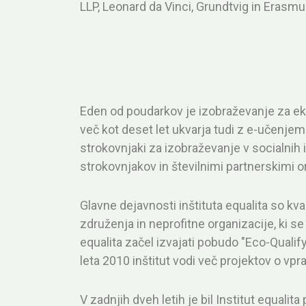
LLP, Leonard da Vinci, Grundtvig in Erasmu
Eden od poudarkov je izobraževanje za eko
več kot deset let ukvarja tudi z e-učenjem i
strokovnjaki za izobraževanje v socialnih 
strokovnjakov in številnimi partnerskimi o
Glavne dejavnosti inštituta equalita so kva
združenja in neprofitne organizacije, ki s
equalita začel izvajati pobudo "Eco-Qualify
leta 2010 inštitut vodi več projektov o vpr
V zadnjih dveh letih je bil Institut equali