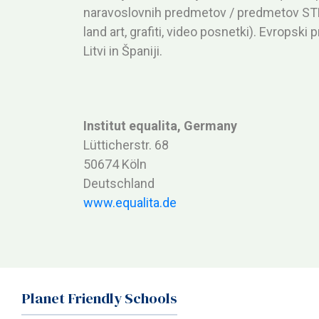
naravoslovnih predmetov / predmetov STEM.
land art, grafiti, video posnetki). Evropski p
Litvi in Španiji.
Institut equalita, Germany
Lütticherstr. 68
50674 Köln
Deutschland
www.equalita.de
Planet Friendly Schools