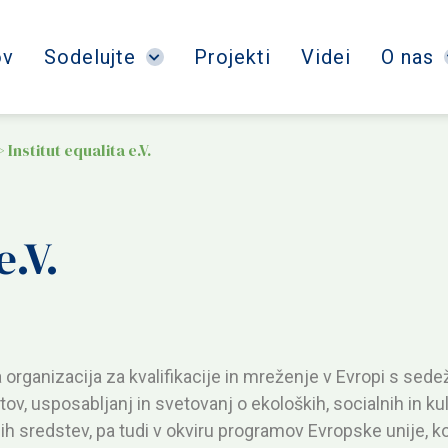
v
Sodelujte
Projekti
Videi
O nas
>
Institut equalita e.V.
e.V.
na organizacija za kvalifikacije in mreženje v Evropi s sed
tov, usposabljanj in svetovanj o ekoloških, socialnih in kul
ebnih sredstev, pa tudi v okviru programov Evropske unije