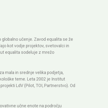
 globalno učenje. Zavod equalita se že
lajo kot vodje projektov, svetovalci in
itut equalita sodeluje z mrežo
za mala in srednje velika podjetja,
kološke teme. Leta 2002 je Institut
rojekti LdV (Pilot, TOI, Partnerstvo). Od
 inovativne učne enote na področju