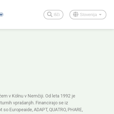
Išči
Slovenija
ežem v Kölnu v Nemčiji. Od leta 1992 je
turnih vprašanjih. Financirajo se iz
, kot so Europeaide, ADAPT, QUATRO, PHARE,