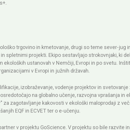
s+.
loško trgovino in kmetovanje, drugi so teme sever-jug in
n spletnimi projekti. Ekipo sestavljajo strokovnjaki, ki de
in ekoloških ustanovah v Nemčiji, Evropi in po svetu. Inšt
rganizacijami v Evropi in južnih državah.
lifikacije, izobraževanje, vodenje projektov in svetovanje 
e osredotočajo na globalno učenje, razvojna vprašanja in e
" za zagotavljanje kakovosti v ekološki maloprodaji z več p
ašanjih EQF in ECVET ter o e-učenju.
ta partner v projektu GoScience. V projektu so bile razvite