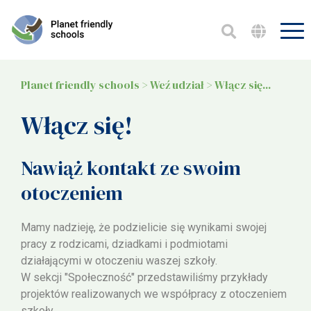
Strona główna
Weź udział
3
Projekty
3
Planet friendly schools
>
Weź udział
>
Włącz się...
Filmy
Włącz się!
O nas
4
Nawiąż kontakt ze swoim
otoczeniem
Mamy nadzieję, że podzielicie się wynikami swojej
pracy z rodzicami, dziadkami i podmiotami
działającymi w otoczeniu waszej szkoły.
W sekcji "Społeczność" przedstawiliśmy przykłady
projektów realizowanych we współpracy z otoczeniem
szkoły,