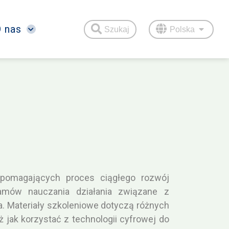
Strona główna
 nas
Szukaj
Polska
Weź udział
3
Projekty
3
Filmy
O nas
4
wspomagających proces ciągłego rozwój
ramów nauczania działania związane z
a. Materiały szkoleniowe dotyczą różnych
jak korzystać z technologii cyfrowej do