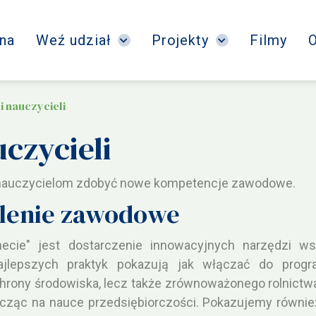
na
Weź udział
Projekty
Filmy
O
i nauczycieli
czycieli
 nauczycielom zdobyć nowe kompetencje zawodowe.
lenie zawodowe
necie" jest dostarczenie innowacyjnych narzędzi 
ajlepszych praktyk pokazują jak włączać do prog
ochrony środowiska, lecz także zrównoważonego rolnictw
cząc na nauce przedsiębiorczości. Pokazujemy również 