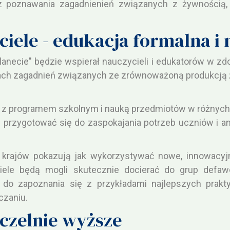
z poznawania zagadnienień związanych z żywnością,
ciele - edukacja formalna i
Planecie" będzie wspierał nauczycieli i edukatorów w z
ach zagadnień związanych ze zrównoważoną produkcją ż
y z programem szkolnym i nauką przedmiotów w różnych 
przygotować się do zaspokajania potrzeb uczniów i an
ch krajów pokazują jak wykorzystywać nowe, innowacy
iele będą mogli skutecznie docierać do grup defa
 do zapoznania się z przykładami najlepszych prakty
czaniu.
czelnie wyższe