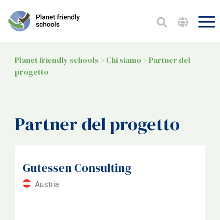
Casa
Partecipa
3
Progetti
Planet friendly schools
>
Chi siamo
>
Partner del
Film
progetto
Chi siamo
5
Partner del progetto
Gutessen Consulting
Austria